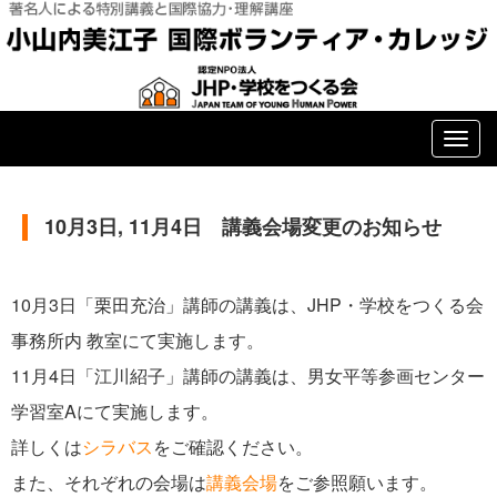
T
o
g
10月3日, 11月4日 講義会場変更のお知らせ
g
l
10月3日「栗田充治」講師の講義は、JHP・学校をつくる会
e
事務所内 教室にて実施します。
n
11月4日「江川紹子」講師の講義は、男女平等参画センター
a
学習室Aにて実施します。
v
詳しくは
シラバス
をご確認ください。
i
また、それぞれの会場は
講義会場
をご参照願います。