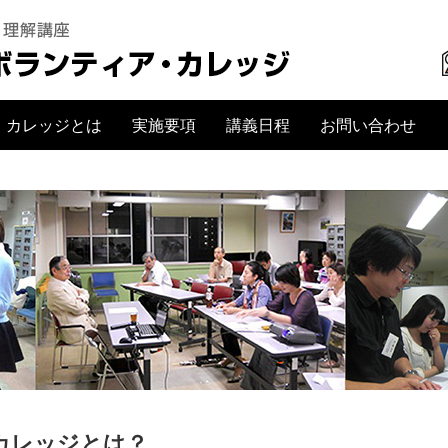
・カレッジとは
実施要項
講義日程
お問い合わせ
シラバス
国際協力部門
国際理解部門
特別講義部門
現地研修
講義会場
JHPからの提案
カレッジとは？