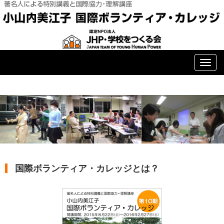
T
o
g
g
l
e
n
国際ボランティア・カレッジとは？
a
v
i