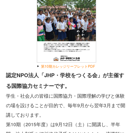
g
a
t
i
o
n
第10期カレッジリーフレットPDF
認定NPO法人「JHP・学校をつくる会」が主催す
る国際協力セミナーです。
学生・社会人の皆様に国際協力・国際理解の学びと体験
の場を設けることが目的で、毎年9月から翌年3月まで開
講しております。
第10期（2015年度）は9月12日（土）に開講し、半年