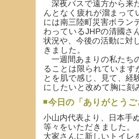
深夜バスで遠方から来た
んとなく疲れが溜まって
には南三陸町災害ボラン
わっているJHPの清國さ
状況や、今後の活動に対
きました。
一週間あまりの私たちの
ることは限られています
とを肌で感じ、見て、経
にしたいと改めて胸に刻
今日の「ありがとうご
小山内代表より、日本手
等々をいただきました。
大家さんに新しいトイレ