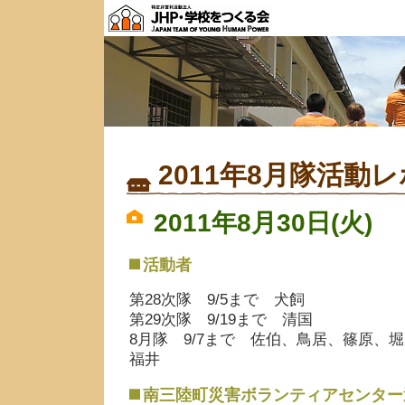
2011年8月隊活動
2011年8月30日(火)
活動者
第28次隊 9/5まで 犬飼
第29次隊 9/19まで 清国
8月隊 9/7まで 佐伯、鳥居、篠原、
福井
南三陸町災害ボランティアセンター