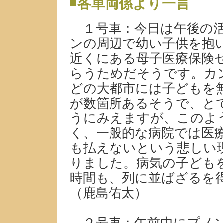
各車両係より一言
１号車：今日は午後の活
ンの周辺で幼い子供を抱
近くにある母子医療保険
らうためだそうです。カ
どの大都市には子どもを
が数箇所あるそうで、と
うにみえますが、このよ
く、一般的な病院では医
も払えないという悲しい
りました。病気の子ども
時間も、列に並ばざるを
（鹿島佑太）
２号車：午前中にプノン