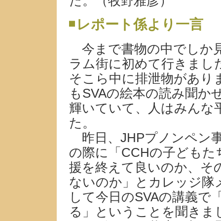
た。（牧野雅彦）
レポート係より一言
今まで書物の中でしか見
ラム街に初めて行きまし
そこら中に排泄物があり
もSVAの絵本の読み聞か
輝いていて、人はみんな
た。
昨日、JHPプノンペン
の際に「CCHの子ども
援を終えて良いのか、そ
ないのか」とカレッジ隊
して今日のSVAの講義で
る」ということを聞きま