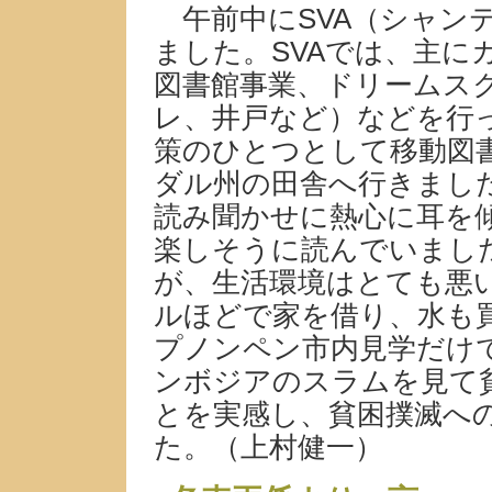
午前中にSVA（シャン
ました。SVAでは、主に
図書館事業、ドリームス
レ、井戸など）などを行
策のひとつとして移動図
ダル州の田舎へ行きまし
読み聞かせに熱心に耳を
楽しそうに読んでいまし
が、生活環境はとても悪い
ルほどで家を借り、水も
プノンペン市内見学だけ
ンボジアのスラムを見て
とを実感し、貧困撲滅へ
た。（上村健一）