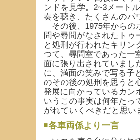
ンドを見学。2~3メート
奏を聴き、たくさんのパ
その後、1975年から
問や尋問がなされたトゥ
と処刑が行われたキリン
つて、尋問室であった一
面に張り出されていまし
に、満面の笑みで写る子
のその後の処刑を思うと
発展に向かっているカン
いうこの事実は何年たっ
がれていくべきだと思い
各車両係より一言