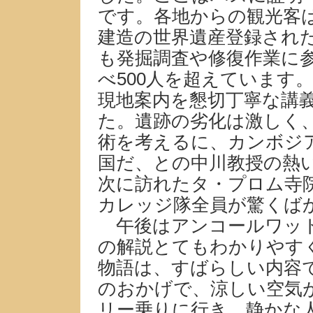
です。各地からの観光客は
建造の世界遺産登録され
も発掘調査や修復作業に
べ500人を超えています
現地案内を懇切丁寧な講
た。遺跡の劣化は激しく
術を考えるに、カンボジ
国だ、との中川教授の熱
次に訪れたタ・プロム寺
カレッジ隊全員が驚くば
午後はアンコールワット
の解説とてもわかりやす
物語は、すばらしい内容
のおかげで、涼しい空気
リー乗りに行き、静かな