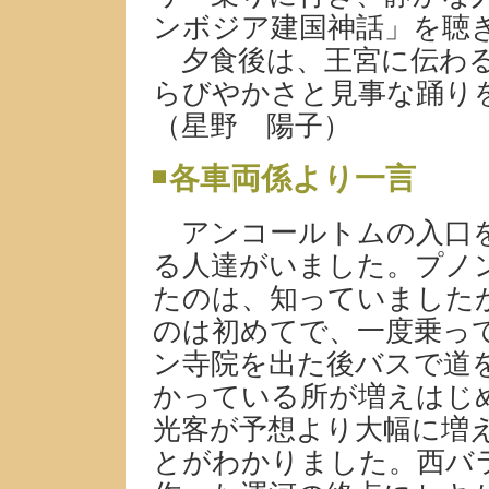
ンボジア建国神話」を聴
夕食後は、王宮に伝わる
らびやかさと見事な踊り
（星野 陽子）
各車両係より一言
アンコールトムの入口を
る人達がいました。プノ
たのは、知っていました
のは初めてで、一度乗っ
ン寺院を出た後バスで道
かっている所が増えはじ
光客が予想より大幅に増
とがわかりました。西バ