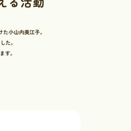
える活動
けた小山内美江子。
ました。
します。