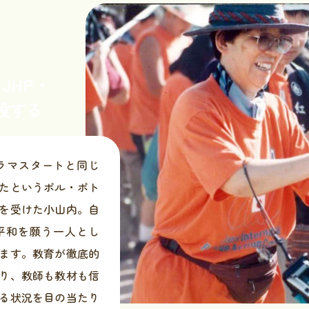
JHP・
設する
ラマスタートと同じ
たというポル・ポト
を受けた小山内。自
平和を願う一人とし
ます。教育が徹底的
り、教師も教材も信
る状況を目の当たり