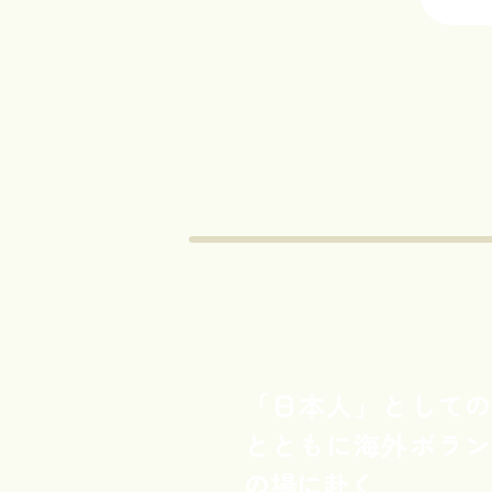
「日本人」としての
とともに海外ボラン
の場に赴く