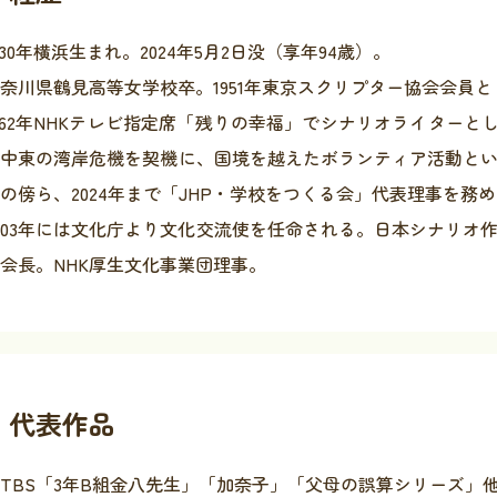
930年横浜生まれ。2024年5月2日没（享年94歳）。
奈川県鶴見高等女学校卒。1951年東京スクリプター協会会員
962年NHKテレビ指定席「残りの幸福」でシナリオライターとし
と中東の湾岸危機を契機に、国境を越えたボランティア活動と
の傍ら、2024年まで「JHP・学校をつくる会」代表理事を務
003年には文化庁より文化交流使を任命される。日本シナリオ
会長。NHK厚生文化事業団理事。
代表作品
TBS「3年B組金八先生」「加奈子」「父母の誤算シリーズ」