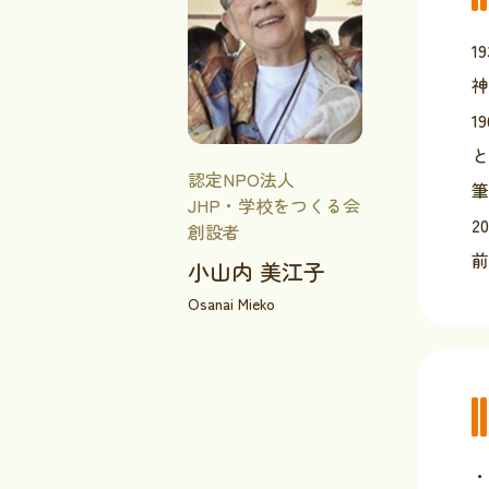
1
神
1
認定NPO法人
筆
JHP・学校をつくる会
2
創設者
前
小山内 美江子
Osanai Mieko
・