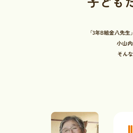
子ども
「3年B組金八先
小山内
そんな