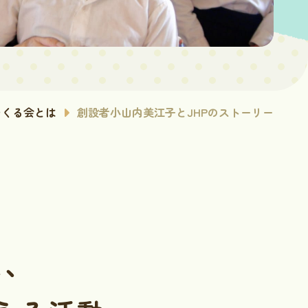
つくる会とは
創設者小山内美江子とJHPのストーリー
た、