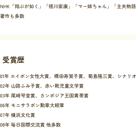
NHK「翔ぶが如く」「徳川家康」「マー姉ちゃん」「主夫物
著作も多数
受賞歴
001年 エイボン女性大賞、橋田寿賀子賞、菊島隆三賞、シナリ
002年 山路ふみ子賞、赤い靴児童文学賞
003年 尾崎咢堂賞、カンボジア王国黄帯賞
006年 モニサラポン勲章大綬章
007年 横浜文化賞
008年 毎日国際交流賞 他多数