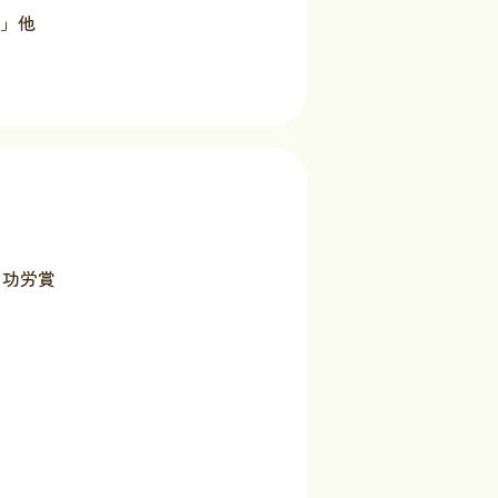
語」他
オ功労賞